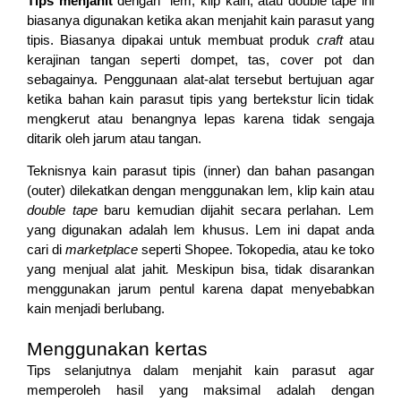
Tips menjahit
dengan lem, klip kain, atau double tape ini
biasanya digunakan ketika akan menjahit kain parasut yang
tipis. Biasanya dipakai untuk membuat produk
craft
atau
kerajinan tangan seperti dompet, tas, cover pot dan
sebagainya. Penggunaan alat-alat tersebut bertujuan agar
ketika bahan kain parasut tipis yang bertekstur licin tidak
mengkerut atau benangnya lepas karena tidak sengaja
ditarik oleh jarum atau tangan.
Teknisnya kain parasut tipis (inner) dan bahan pasangan
(outer) dilekatkan dengan menggunakan lem, klip kain atau
double tape
baru kemudian dijahit secara perlahan. Lem
yang digunakan adalah lem khusus. Lem ini dapat anda
cari di
marketplace
seperti Shopee. Tokopedia, atau ke toko
yang menjual alat jahit
.
Meskipun bisa, tidak disarankan
menggunakan jarum pentul karena dapat menyebabkan
kain menjadi berlubang.
Menggunakan kertas
Tips selanjutnya dalam menjahit kain parasut agar
memperoleh hasil yang maksimal adalah dengan