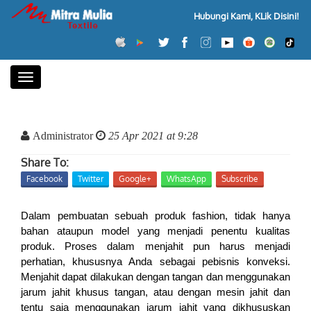
Hubungi Kami, KLik Disini!
Toggle
navigation
Administrator
25 Apr 2021 at 9:28
Share To:
Facebook
Twitter
Google+
WhatsApp
Subscribe
Dalam pembuatan sebuah produk fashion, tidak hanya
bahan ataupun model yang menjadi penentu kualitas
produk. Proses dalam menjahit pun harus menjadi
perhatian, khususnya Anda sebagai pebisnis konveksi.
Menjahit dapat dilakukan dengan tangan dan menggunakan
jarum jahit khusus tangan, atau dengan mesin jahit dan
tentu saja menggunakan jarum jahit yang dikhususkan