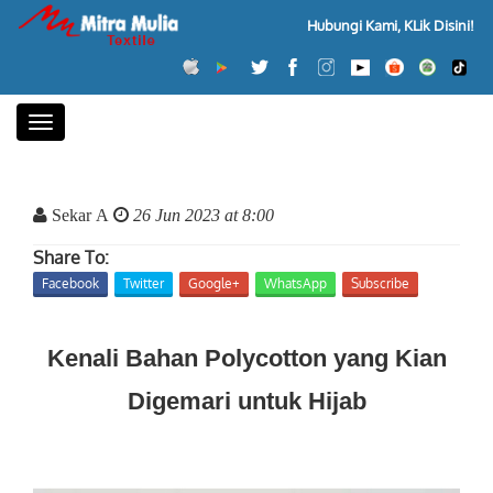
Hubungi Kami, KLik Disini!
Toggle
navigation
Sekar A
26 Jun 2023 at 8:00
Share To:
Facebook
Twitter
Google+
WhatsApp
Subscribe
Kenali Bahan Polycotton yang Kian
Digemari untuk Hijab