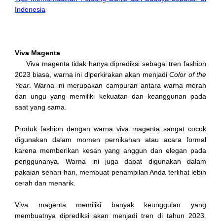
Indonesia
Viva Magenta
Viva magenta tidak hanya diprediksi sebagai tren fashion
2023 biasa, warna ini diperkirakan akan menjadi
Color of the
Year
. Warna ini merupakan campuran antara warna merah
dan ungu yang memiliki kekuatan dan keanggunan pada
saat yang sama.
Produk fashion dengan warna viva magenta sangat cocok
digunakan dalam momen pernikahan atau acara formal
karena memberikan kesan yang anggun dan elegan pada
penggunanya. Warna ini juga dapat digunakan dalam
pakaian sehari-hari, membuat penampilan Anda terlihat lebih
cerah dan menarik.
Viva magenta memiliki banyak keunggulan yang
membuatnya diprediksi akan menjadi tren di tahun 2023.