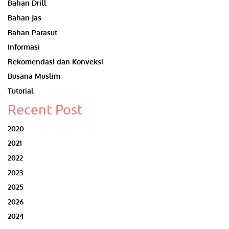
Bahan Drill
Bahan Jas
Bahan Parasut
Informasi
Rekomendasi dan Konveksi
Busana Muslim
Tutorial
Recent Post
2020
2021
2022
2023
2025
2026
2024