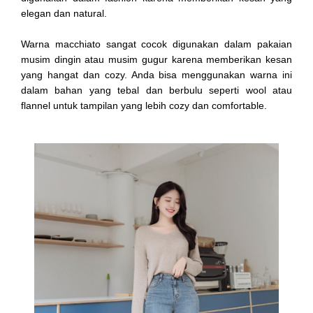
elegan dan natural.
Warna macchiato sangat cocok digunakan dalam pakaian
musim dingin atau musim gugur karena memberikan kesan
yang hangat dan cozy. Anda bisa menggunakan warna ini
dalam bahan yang tebal dan berbulu seperti wool atau
flannel untuk tampilan yang lebih cozy dan comfortable.