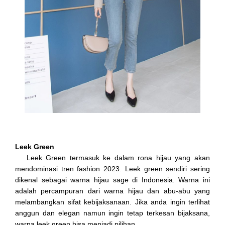
Leek Green
Leek Green termasuk ke dalam rona hijau yang akan
mendominasi tren fashion 2023. Leek green sendiri sering
dikenal sebagai warna hijau sage di Indonesia. Warna ini
adalah percampuran dari warna hijau dan abu-abu yang
melambangkan sifat kebijaksanaan. Jika anda ingin terlihat
anggun dan elegan namun ingin tetap terkesan bijaksana,
warna leek green bisa menjadi pilihan.