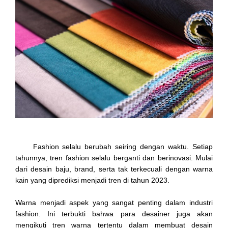
Fashion selalu berubah seiring dengan waktu. Setiap
tahunnya, tren fashion selalu berganti dan berinovasi. Mulai
dari desain baju, brand, serta tak terkecuali dengan warna
kain yang diprediksi menjadi tren di tahun 2023.
Warna menjadi aspek yang sangat penting dalam industri
fashion. Ini terbukti bahwa para desainer juga akan
mengikuti tren warna tertentu dalam membuat desain