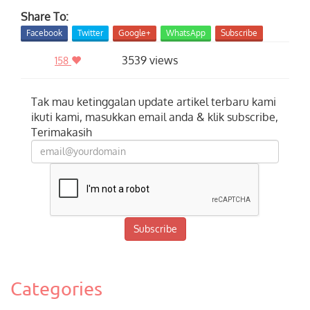
Share To:
Facebook
Twitter
Google+
WhatsApp
Subscribe
3539 views
158
Tak mau ketinggalan update artikel terbaru kami
ikuti kami, masukkan email anda & klik subscribe,
Terimakasih
Subscribe
Categories