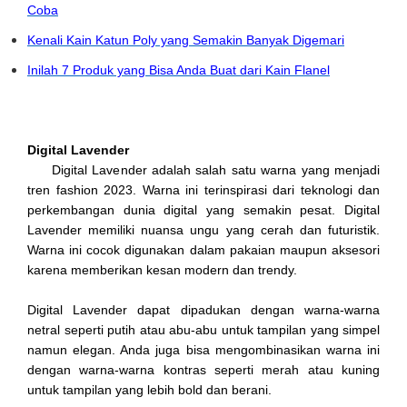
Coba
Kenali Kain Katun Poly yang Semakin Banyak Digemari
Inilah 7 Produk yang Bisa Anda Buat dari Kain Flanel
Digital Lavender
Digital Lavender adalah salah satu warna yang menjadi
tren fashion 2023. Warna ini terinspirasi dari teknologi dan
perkembangan dunia digital yang semakin pesat. Digital
Lavender memiliki nuansa ungu yang cerah dan futuristik.
Warna ini cocok digunakan dalam pakaian maupun aksesori
karena memberikan kesan modern dan trendy.
Digital Lavender dapat dipadukan dengan warna-warna
netral seperti putih atau abu-abu untuk tampilan yang simpel
namun elegan. Anda juga bisa mengombinasikan warna ini
dengan warna-warna kontras seperti merah atau kuning
untuk tampilan yang lebih bold dan berani.