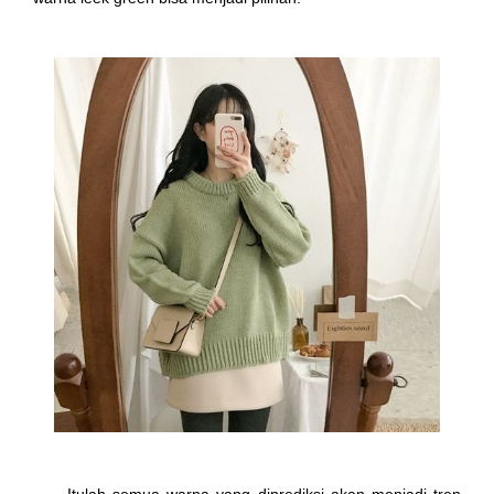
Itulah semua warna yang diprediksi akan menjadi tren