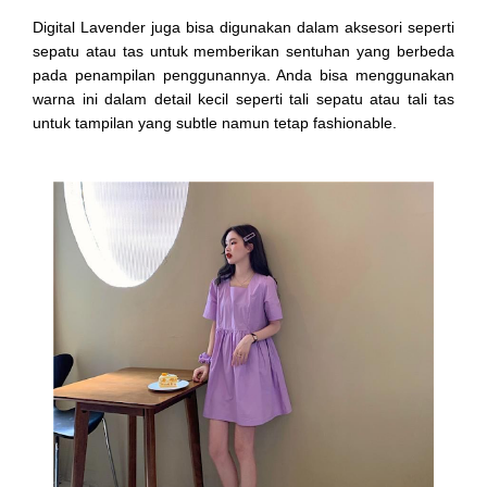
Digital Lavender juga bisa digunakan dalam aksesori seperti
sepatu atau tas untuk memberikan sentuhan yang berbeda
pada penampilan penggunannya. Anda bisa menggunakan
warna ini dalam detail kecil seperti tali sepatu atau tali tas
untuk tampilan yang subtle namun tetap fashionable.