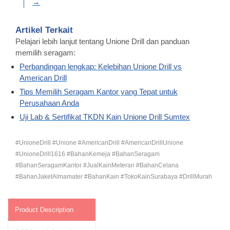
→
Artikel Terkait
Pelajari lebih lanjut tentang Unione Drill dan panduan
memilih seragam:
Perbandingan lengkap: Kelebihan Unione Drill vs
American Drill
Tips Memilih Seragam Kantor yang Tepat untuk
Perusahaan Anda
Uji Lab & Sertifikat TKDN Kain Unione Drill Sumtex
#UnioneDrill #Unione #AmericanDrill #AmericanDrillUnione
#UnioneDrill1616 #BahanKemeja #BahanSeragam
#BahanSeragamKantor #JualKainMeteran #BahanCelana
#BahanJaketAlmamater #BahanKain #TokoKainSurabaya #DrillMurah
Product Description