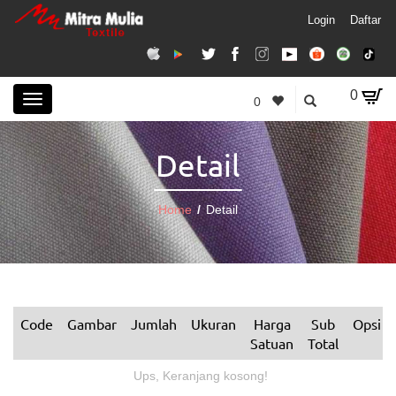
Login
Daftar
0
Toggle
0
navigation
Detail
Home
/
Detail
Code
Gambar
Jumlah
Ukuran
Harga
Sub
Opsi
Satuan
Total
Ups, Keranjang kosong!