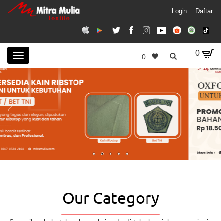
Login
Daftar
0
Toggle
0
navigation
Our Category