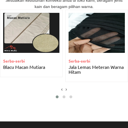
Sesuaikan kebutuhan konveksi anda di toko kami, beragam jenis
kain dan beragam pilihan warna.
Serba-serbi
Serba-serbi
Blacu Macan Mutiara
Jala Lemas Meteran Warna
Hitam
‹
›