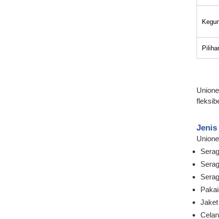
Kegun
Pilih
Unione
fleksib
Jenis
Unione
Sera
Serag
Serag
Pakai
Jaket
Celan