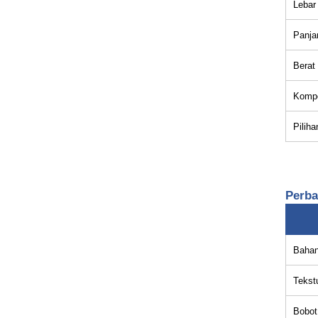
Lebar
Panja
Berat
Kompo
Pilih
Perba
Baha
Tekst
Bobot