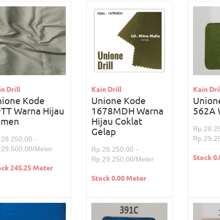
n Drill
Kain Drill
Kain Dril
nione Kode
Unione Kode
Union
TT Warna Hijau
1678MDH Warna
562A 
emen
Hijau Coklat
Rp.28.25
Gelap
Rp.29.2
.28.250,00 -
.29.500,00/Meter
Rp.28.250,00 -
Stock 0
Rp.29.250,00/Meter
ock 245.25 Meter
Stock 0.00 Meter