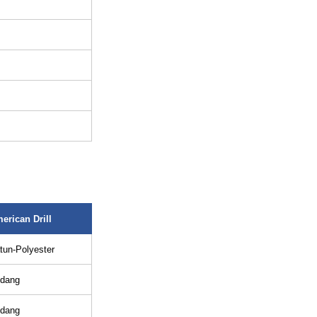
erican Drill
tun-Polyester
dang
dang