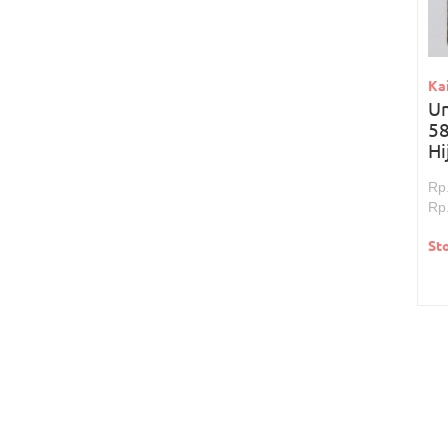
Kai
U
5
Hi
Rp
Rp
St