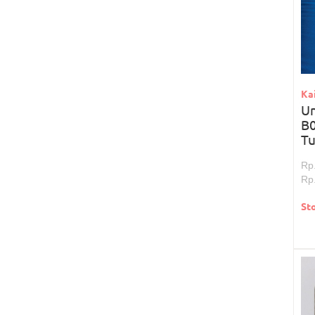
Kai
U
B0
Tu
Rp
Rp
St