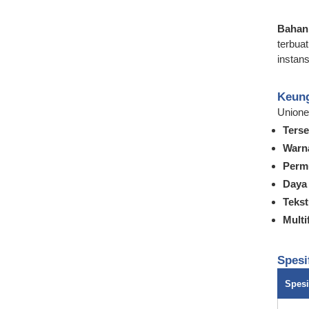
Bahan 
terbua
instan
Keung
Unione
Terse
Warn
Permu
Daya 
Tekst
Multi
Spesi
Spesi