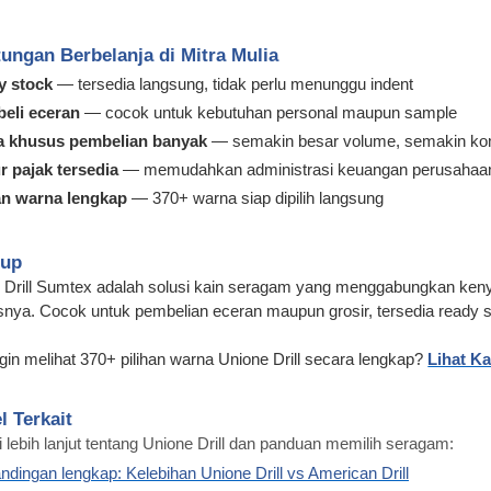
ungan Berbelanja di Mitra Mulia
y stock
— tersedia langsung, tidak perlu menunggu indent
beli eceran
— cocok untuk kebutuhan personal maupun sample
a khusus pembelian banyak
— semakin besar volume, semakin kom
r pajak tersedia
— memudahkan administrasi keuangan perusahaa
an warna lengkap
— 370+ warna siap dipilih langsung
tup
 Drill Sumtex adalah solusi kain seragam yang menggabungkan keny
asnya. Cocok untuk pembelian eceran maupun grosir, tersedia ready s
ngin melihat 370+ pilihan warna Unione Drill secara lengkap?
Lihat Ka
l Terkait
i lebih lanjut tentang Unione Drill dan panduan memilih seragam:
ndingan lengkap: Kelebihan Unione Drill vs American Drill