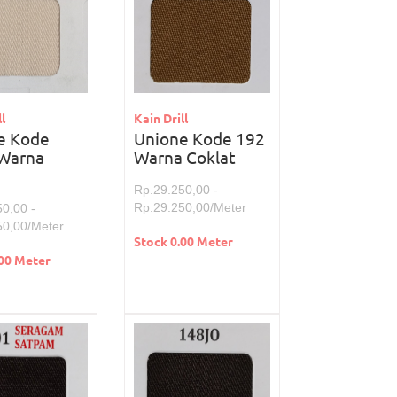
l
Kain Drill
e Kode
Unione Kode 192
Warna
Warna Coklat
m
Rp.29.250,00 -
Rp.29.250,00/Meter
0,00 -
50,00/Meter
Stock 0.00 Meter
.00 Meter