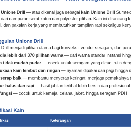
Unione Drill
— atau dikenal juga sebagai
kain Unione Drill
Sumtex 
t dari campuran serat katun dan polyester pilihan. Kain ini diranca
si, dan pakaian kerja yang membutuhkan tampilan rapi sekaligus ke
gulan Unione Drill
 Drill menjadi pilihan utama bagi konveksi, vendor seragam, dan per
dia lebih dari 370 pilihan warna
— dari warna standar instansi hingg
a tidak mudah pudar
— cocok untuk seragam yang dicuci rutin denga
kaan kain lembut dan ringan
— nyaman dipakai dari pagi hingga s
serap baik
— membantu menyerap keringat, menjaga pemakainya te
ur halus dan rapi
— hasil jahitan terlihat lebih bersih dan profesional
fungsi
— cocok untuk kemeja, celana, jaket, hingga seragam PDH
fikasi Kain
fikasi
Keterangan