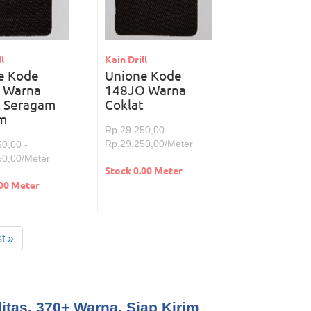
l
Kain Drill
e Kode
Unione Kode
 Warna
148JO Warna
t Seragam
Coklat
m
Rp.29.250,00 -
Rp.29.250,00/Meter
0,00 -
50,00/Meter
Stock 0.00 Meter
.00 Meter
t »
itas, 370+ Warna, Siap Kirim