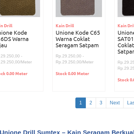
n Drill
Kain Drill
Kain Dril
nione Kode
Unione Kode C65
Union
86DS Warna
Warna Coklat
SAT01
jau
Seragam Satpam
Cokla
Satpa
.29.250,00 -
Rp.29.250,00 -
.29.250,00/Meter
Rp.29.250,00/Meter
Rp.29.25
Rp.29.2
ock 0.00 Meter
Stock 0.00 Meter
Stock 0
1
2
3
Next
Las
Unione Drill Sumtex – Kain Seragam Berkual