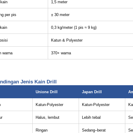
 kain
1,5 meter
ng per pis
± 30 meter
 kain
0,3 kg/meter (1 pis ≈ 9 kg)
sisi
Katun & Polyester
an warna
370+ warna
ndingan Jenis Kain Drill
Unione Drill
Japan Drill
Am
n
Katun-Polyester
Katun-Polyester
Ka
ur
Halus, lembut
Lebih tebal
Se
Ringan
Sedang–berat
Se