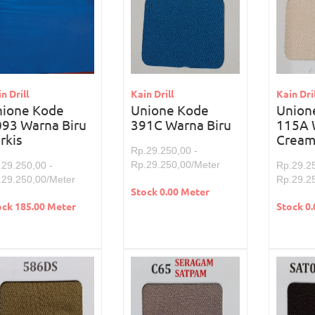
n Drill
Kain Drill
Kain Dril
nione Kode
Unione Kode
Union
93 Warna Biru
391C Warna Biru
115A 
rkis
Crea
Rp.29.250,00 -
Rp.29.250,00/Meter
.29.250,00 -
Rp.29.25
.29.250,00/Meter
Rp.29.2
Stock 0.00 Meter
ock 185.00 Meter
Stock 0