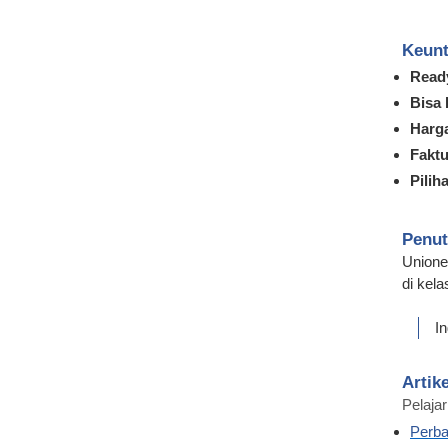
Keunt
Read
Bisa 
Harg
Faktu
Pilih
Penu
Unione
di kel
I
Artike
Pelajar
Perba