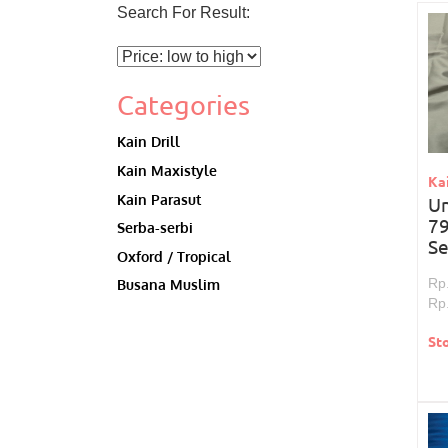
Search For Result:
Categories
Kain Drill
Kain Maxistyle
Kai
Kain Parasut
U
79
Serba-serbi
S
Oxford / Tropical
Rp
Busana Muslim
Rp
St