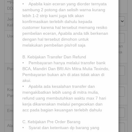
**Format
• Apabila kain eceran yang diorder ternyata
DD/MM/YYY
sambung 2 potong dan selisih warna kurang
lebih 1-2 strip kami juga tdk akan
Jenis
konfirmasikan terlebih dahulu kepada
Kelamin
customer karena hal tersebut memang resiko
pembelian eceran, Apabila anda tdk berkenan
Username
dengan hal tersebut dimohon untuk
melakukan pembelian pis/roll saja
**usahakan kombinasi huruf initial nama depan
dan belakang dan angka misalkan AB0001 jika
B. Kebijakan Transfer Dan Refund
sudah dipakai AB0002 dst sesuai urutan
• Pembayaran hanya melalui transfer bank
Password
BCA, Mandiri Dan BRI A/n Mitra Mulia Texindo,
Pembayaran bukan a/n di atas tidak akan di
akui.
• Apabila ada kesalahan transfer dan
Konfirmasi
mengakibatkan lebih uang di mitra mulia,
Password
refund uang membutuhkan waktu max 7 hari
kerja dikarenakan melalui pengecekan dan
acc pada bagian keuangan terlebih dahulu
Email
C. Kebijakan Pre Order Barang
Alamat
• Syarat dan ketentuan dp barang yang