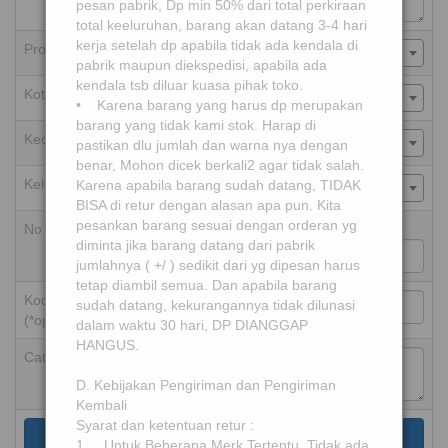
pesan pabrik, Dp min 50% dari total perkiraan
total keeluruhan, barang akan datang 3-4 hari
kerja setelah dp apabila tidak ada kendala di
Provinsi
-Pilih-
pabrik maupun diekspedisi, apabila ada
kendala tsb diluar kuasa pihak toko.
Kota/Kab
-Pilih-
• Karena barang yang harus dp merupakan
barang yang tidak kami stok. Harap di
Kecamatan
-Pilih-
pastikan dlu jumlah dan warna nya dengan
benar, Mohon dicek berkali2 agar tidak salah.
Kelurahan
Karena apabila barang sudah datang, TIDAK
-Pilih-
BISA di retur dengan alasan apa pun. Kita
pesankan barang sesuai dengan orderan yg
No HP
+62
diminta jika barang datang dari pabrik
jumlahnya ( +/ ) sedikit dari yg dipesan harus
tetap diambil semua. Dan apabila barang
Kode Pos
sudah datang, kekurangannya tidak dilunasi
(*opsional)
dalam waktu 30 hari, DP DIANGGAP
HANGUS.
Catatan
D. Kebijakan Pengiriman dan Pengiriman
Kembali
Syarat dan ketentuan retur :
Simpan
1. Untuk Beberapa Merk Tertentu, Tidak ada