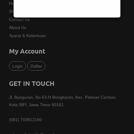
Home
Shop
Contact Us
About Us
Syarat & Ketentuan
My Account
Login
Daftar
GET IN TOUCH
Jl. Bunguran, No.63-H Bongkaran, Kec. Pabean Cantian,
Kota SBY, Jawa Timur 60161
(081) 703812160