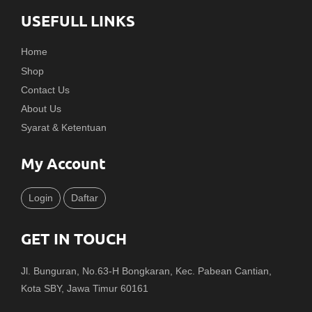
USEFULL LINKS
Home
Shop
Contact Us
About Us
Syarat & Ketentuan
My Account
Login
Daftar
GET IN TOUCH
Jl. Bunguran, No.63-H Bongkaran, Kec. Pabean Cantian,
Kota SBY, Jawa Timur 60161