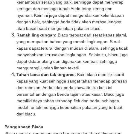
kemampuan serap yang baik, sehingga dapat menyerap
keringat dan menjaga tubuh Anda tetap kering dan
nyaman. Kain ini juga dapat mengendalikan kelembapan
dengan baik, sehingga Anda tidak akan merasa lengket
atau basah saat mengenakan pakaian blacu.
Ramah lingkungan:
Blacu terbuat dari serat kapas alami,
yang merupakan bahan yang ramah lingkungan. Serat
kapas dapat terurai dengan mudah di alam, sehingga tidak
menyebabkan kerusakan lingkungan. Selain itu, blacu juga
dapat didaur ulang dan digunakan kembali, sehingga
mengurangi jumlah limbah tekstil.
Tahan lama dan tak tergores:
Kain blacu memiliki serat
kapas yang kuat sehingga sangat tahan terhadap goresan
dan robekan. Anda tidak perlu khawatir jika kain ini
bersentuhan dengan benda tajam atau kasar. Blacu juga
memiliki daya tahan terhadap flek dan noda, sehingga
mudah untuk menjaga kebersihan pakaian yang terbuat
dari blacu.
Penggunaan Blacu
Blacu memiliki kegunaan yang beragam dan dapat digunakan