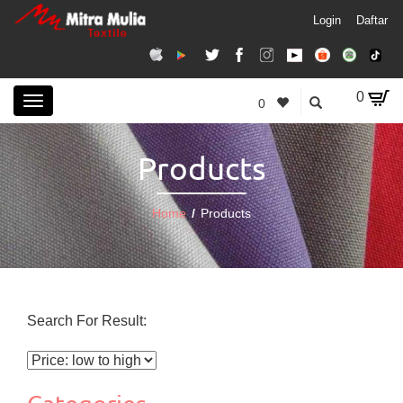
Login
Daftar
0
Toggle
0
navigation
Products
Home
/
Products
Search For Result: