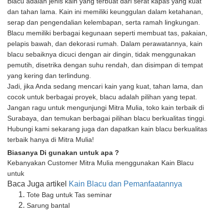
Blacu adalah jenis kain yang terbuat dari serat kapas yang kuat
dan tahan lama. Kain ini memiliki keunggulan dalam ketahanan,
serap dan pengendalian kelembapan, serta ramah lingkungan.
Blacu memiliki berbagai kegunaan seperti membuat tas, pakaian,
pelapis bawah, dan dekorasi rumah. Dalam perawatannya, kain
blacu sebaiknya dicuci dengan air dingin, tidak menggunakan
pemutih, disetrika dengan suhu rendah, dan disimpan di tempat
yang kering dan terlindung.
Jadi, jika Anda sedang mencari kain yang kuat, tahan lama, dan
cocok untuk berbagai proyek, blacu adalah pilihan yang tepat.
Jangan ragu untuk mengunjungi Mitra Mulia, toko kain terbaik di
Surabaya, dan temukan berbagai pilihan blacu berkualitas tinggi.
Hubungi kami sekarang juga dan dapatkan kain blacu berkualitas
terbaik hanya di Mitra Mulia!
Biasanya Di gunakan untuk apa ?
Kebanyakan Customer Mitra Mulia menggunakan Kain Blacu
untuk
Baca Juga artikel
Kain Blacu dan Pemanfaatannya
Tote Bag untuk Tas seminar
Sarung bantal