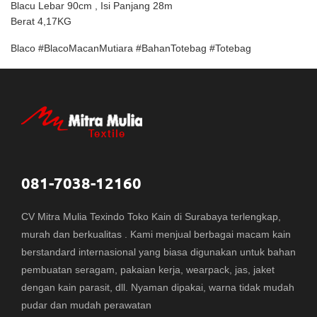
Blacu Lebar 90cm , Isi Panjang 28m
Berat 4,17KG
Blaco #BlacoMacanMutiara #BahanTotebag #Totebag
081-7038-12160
CV Mitra Mulia Texindo Toko Kain di Surabaya terlengkap,
murah dan berkualitas . Kami menjual berbagai macam kain
berstandard internasional yang biasa digunakan untuk bahan
pembuatan seragam, pakaian kerja, wearpack, jas, jaket
dengan kain parasit, dll. Nyaman dipakai, warna tidak mudah
pudar dan mudah perawatan