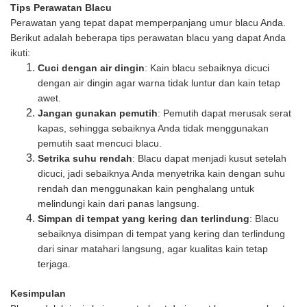
Tips Perawatan Blacu
Perawatan yang tepat dapat memperpanjang umur blacu Anda.
Berikut adalah beberapa tips perawatan blacu yang dapat Anda
ikuti:
Cuci dengan air dingin
: Kain blacu sebaiknya dicuci
dengan air dingin agar warna tidak luntur dan kain tetap
awet.
Jangan gunakan pemutih
: Pemutih dapat merusak serat
kapas, sehingga sebaiknya Anda tidak menggunakan
pemutih saat mencuci blacu.
Setrika suhu rendah
: Blacu dapat menjadi kusut setelah
dicuci, jadi sebaiknya Anda menyetrika kain dengan suhu
rendah dan menggunakan kain penghalang untuk
melindungi kain dari panas langsung.
Simpan di tempat yang kering dan terlindung
: Blacu
sebaiknya disimpan di tempat yang kering dan terlindung
dari sinar matahari langsung, agar kualitas kain tetap
terjaga.
Kesimpulan