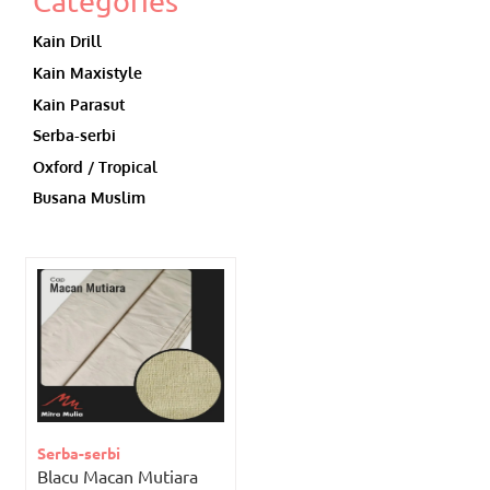
Categories
Kain Drill
Kain Maxistyle
Kain Parasut
Serba-serbi
Oxford / Tropical
Busana Muslim
Serba-serbi
Blacu Macan Mutiara