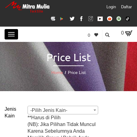
Login
Daftar
0
Toggle
0
navigation
Price List
Home
/
Price List
Jenis
-Pilih Jenis Kain-
Kain
**Harus di Pilih
(NB): Jika Pilihan Tidak Muncul
Karena Sebelumnya Anda