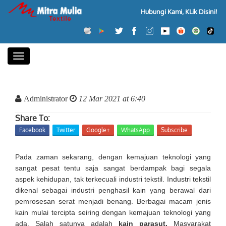
Hubungi Kami, KLik Disini!
Toggle
navigation
Administrator
12 Mar 2021 at 6:40
Share To:
Facebook
Twitter
Google+
WhatsApp
Subscribe
Pada zaman sekarang, dengan kemajuan teknologi yang
sangat pesat tentu saja sangat berdampak bagi segala
aspek kehidupan, tak terkecuali industri tekstil. Industri tekstil
dikenal sebagai industri penghasil kain yang berawal dari
pemrosesan serat menjadi benang. Berbagai macam jenis
kain mulai tercipta seiring dengan kemajuan teknologi yang
ada. Salah satunya adalah
kain parasut.
Masyarakat