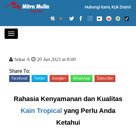
Hubungi Kami, KLik Disini!
Toggle
navigation
Sekar A
20 Jun 2023 at 8:00
Share To:
Facebook
Twitter
Google+
WhatsApp
Subscribe
Rahasia Kenyamanan dan Kualitas
Kain Tropical
yang Perlu Anda
Ketahui