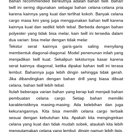
Bahan recommended berikutnya adalah bahan twill. Bahan
twill ini sering digunakan sebagai bahan celana-celana pria
karena kainnya yang kuat dan terlihat kokoh. Banyak celana
cargo masa kini yang juga menggunakan bahan twill karena
kainnya kuat dan sedikit lebih tebal. Berbeda dengan bahan
polyester yang tidak bisa melar, kain twill ini tersedia dalam
dua varian: bisa melar dengan tidak melar.
Tekstur serat kainnya garis-garis saling menyilang
membentuk diagonal-diagonal. Model penenunan inilah yang
menjadikan twill kuat. Sekalipun teksturnya kasar karena
serat kainnya diagonal, ketika dipakai bahan twill ini terasa
lembut. Bahannya juga lebih dingin sehingga tidak gerah.
Jika dibandingkan dengan bahan drill yang biasa dibuat
celana, bahan twill lebih tebal.
Itulah beberapa varian bahan yang kerap kali menjadi bahan
pembuatan celana cargo. Setiap bahan memiliki
karakteristiknya masing-masing. Ada kelebihan dan juga
kekurangannya. Kita bisa memilih celana cargo terbaik
sesuai dengan kebutuhan kita. Apakah kita menginginkan
celana yang kuat dan tidak mudah sobek, ataukah kita lebih
mengutamakan celana yang lembut, dingin namun lebih tipis.