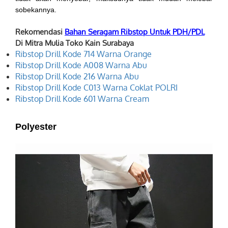
sobekannya.
Rekomendasi
Bahan Seragam Ribstop Untuk PDH/PDL
Di Mitra Mulia Toko Kain Surabaya
Ribstop Drill Kode 714 Warna Orange
Ribstop Drill Kode A008 Warna Abu
Ribstop Drill Kode 216 Warna Abu
Ribstop Drill Kode C013 Warna Coklat POLRI
Ribstop Drill Kode 601 Warna Cream
Polyester