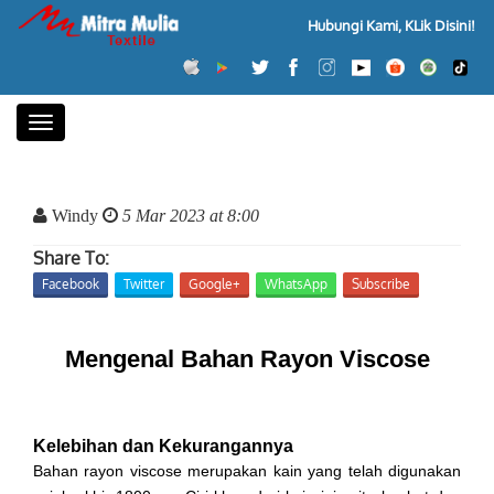
Hubungi Kami, KLik Disini!
Toggle
navigation
Windy
5 Mar 2023 at 8:00
Share To:
Facebook
Twitter
Google+
WhatsApp
Subscribe
Mengenal Bahan Rayon Viscose
Kelebihan dan Kekurangannya
Bahan rayon viscose
merupakan kain yang telah digunakan