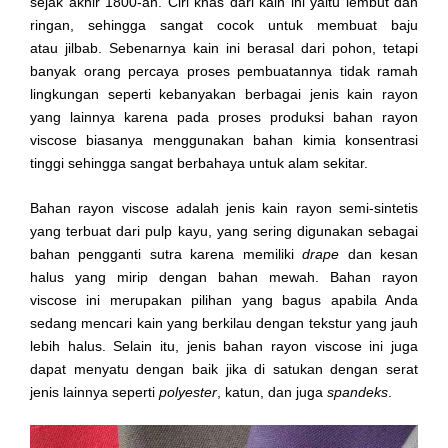
sejak akhir 1800-an. Ciri khas dari kain ini yaitu lembut dan
ringan, sehingga sangat cocok untuk membuat baju
atau jilbab. Sebenarnya kain ini berasal dari pohon, tetapi
banyak orang percaya proses pembuatannya tidak ramah
lingkungan seperti kebanyakan berbagai jenis kain rayon
yang lainnya karena pada proses produksi
bahan rayon
viscose biasanya
menggunakan bahan kimia konsentrasi
tinggi sehingga sangat berbahaya untuk alam sekitar.
Bahan rayon viscose
adalah jenis kain rayon semi-sintetis
yang terbuat dari pulp kayu, yang sering digunakan sebagai
bahan pengganti sutra karena memiliki
drape
dan kesan
halus yang mirip dengan bahan mewah.
Bahan rayon
viscose
ini merupakan pilihan yang bagus apabila Anda
sedang mencari kain yang berkilau dengan tekstur yang jauh
lebih halus. Selain itu, jenis
bahan rayon viscose ini
juga
dapat menyatu dengan baik jika di satukan dengan serat
jenis lainnya seperti
polyester
, katun, dan juga
spandeks
.