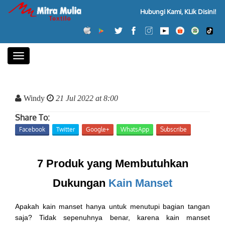
Hubungi Kami, KLik Disini!
Toggle
navigation
Windy
21 Jul 2022 at 8:00
Share To:
Facebook
Twitter
Google+
WhatsApp
Subscribe
7 Produk yang Membutuhkan
Dukungan
Kain Manset
Apakah kain manset hanya untuk menutupi bagian tangan
saja? Tidak sepenuhnya benar, karena kain manset