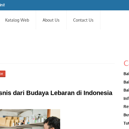
ni!
Katalog Web
About Us
Contact Us
C
Ba
be
Ba
Ba
nis dari Budaya Lebaran di Indonesia
In
Re
Bu
Tu