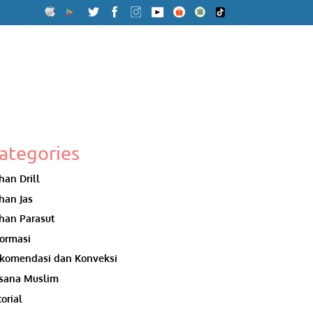
ategories
han Drill
han Jas
han Parasut
formasi
komendasi dan Konveksi
sana Muslim
torial