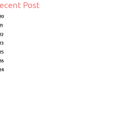
ecent Post
20
21
22
23
25
26
24