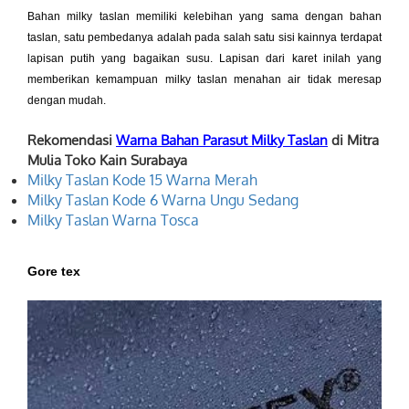
Bahan milky taslan memiliki kelebihan yang sama dengan bahan
taslan, satu pembedanya adalah pada salah satu sisi kainnya terdapat
lapisan putih yang bagaikan susu. Lapisan dari karet inilah yang
memberikan kemampuan milky taslan menahan air tidak meresap
dengan mudah.
Rekomendasi
Warna
Bahan Parasut
Milky Taslan
di Mitra
Mulia Toko Kain Surabaya
Milky Taslan Kode 15 Warna Merah
Milky Taslan Kode 6 Warna Ungu Sedang
Milky Taslan Warna Tosca
Gore tex