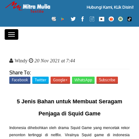
Hubungi Kami, KLik Disini!
Toggle
navigation
Windy
20 Nov 2021 at 7:44
Share To:
Facebook
Twitter
Google+
WhatsApp
Subscribe
5 Jenis Bahan untuk Membuat Seragam
Penjaga di Squid Game
Indonesia dihebohkan oleh drama Squid Game yang mencetak rekor
penonton tertinggi di netflix. Viralnya Squid game di indonesia