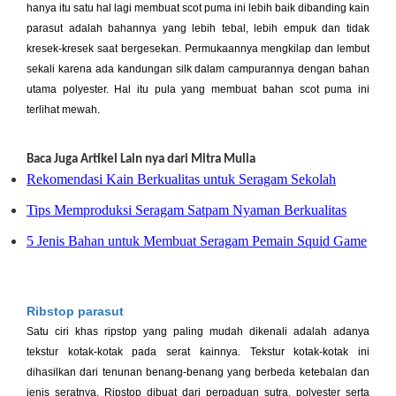
hanya itu satu hal lagi membuat scot puma ini lebih baik dibanding kain
parasut adalah bahannya yang lebih tebal, lebih empuk dan tidak
kresek-kresek saat bergesekan. Permukaannya mengkilap dan lembut
sekali karena ada kandungan silk dalam campurannya dengan bahan
utama polyester. Hal itu pula yang membuat bahan scot puma ini
terlihat mewah.
Baca Juga Artikel Lain nya dari Mitra Mulia
Rekomendasi Kain Berkualitas untuk Seragam Sekolah
Tips Memproduksi Seragam Satpam Nyaman Berkualitas
5 Jenis Bahan untuk Membuat Seragam Pemain Squid Game
Ribstop parasut
Satu ciri khas ripstop yang paling mudah dikenali adalah adanya
tekstur kotak-kotak pada serat kainnya. Tekstur kotak-kotak ini
dihasilkan dari tenunan benang-benang yang berbeda ketebalan dan
jenis seratnya. Ripstop dibuat dari perpaduan sutra, polyester serta