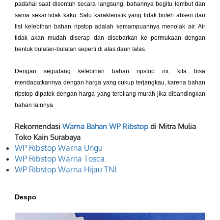
padahal saat disentuh secara langsung, bahannya begitu lembut dan
sama sekai tidak kaku. Satu karakteristik yang tidak boleh absen dari
list kelebihan bahan ripstop adalah kemampuannya menolak air. Air
tidak akan mudah diserap dan disebarkan ke permukaan dengan
bentuk bulatan-bulatan seperti di atas daun talas.
Dengan segudang kelebihan bahan ripstop ini, kita bisa
mendapatkannya dengan harga yang cukup terjangkau, karena bahan
ripstop dipatok dengan harga yang terbilang murah jika dibandingkan
bahan lainnya.
Rekomendasi
Warna Bahan WP Ribstop
di Mitra Mulia
Toko Kain Surabaya
WP Ribstop Warna Ungu
WP Ribstop Warna Tosca
WP Ribstop Warna Hijau TNI
Despo