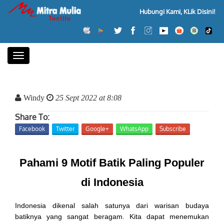
Hubungi Kami, KLik Disini!
Toggle
navigation
Windy
25 Sept 2022 at 8:08
Share To:
Facebook
Twitter
Google+
WhatsApp
Subscribe
Pahami 9 Motif Batik Paling Populer
di Indonesia
Indonesia dikenal salah satunya dari warisan budaya
batiknya yang sangat beragam. Kita dapat menemukan