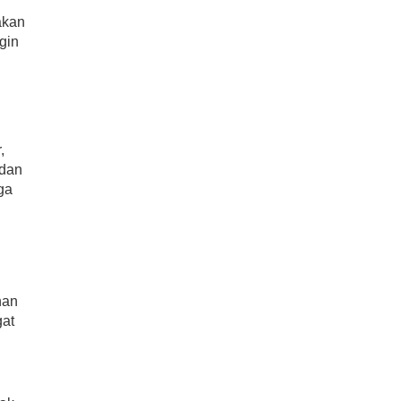
nakan
gin
,
 dan
ga
han
gat