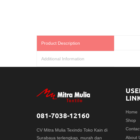
Product Description
Additional Information
USE
LIN
Home
081-7038-12160
Shop
Contac
CV Mitra Mulia Texindo Toko Kain di
About 
Surabaya terlengkap, murah dan