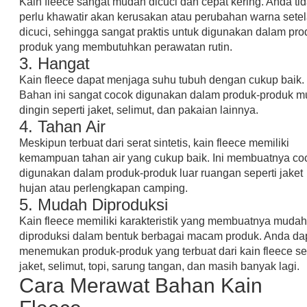
Kain fleece sangat mudah dicuci dan cepat kering. Anda ti
perlu khawatir akan kerusakan atau perubahan warna sete
dicuci, sehingga sangat praktis untuk digunakan dalam pro
produk yang membutuhkan perawatan rutin.
3. Hangat
Kain fleece dapat menjaga suhu tubuh dengan cukup baik.
Bahan ini sangat cocok digunakan dalam produk-produk m
dingin seperti jaket, selimut, dan pakaian lainnya.
4. Tahan Air
Meskipun terbuat dari serat sintetis, kain fleece memiliki
kemampuan tahan air yang cukup baik. Ini membuatnya co
digunakan dalam produk-produk luar ruangan seperti jaket
hujan atau perlengkapan camping.
5. Mudah Diproduksi
Kain fleece memiliki karakteristik yang membuatnya mudah
diproduksi dalam bentuk berbagai macam produk. Anda da
menemukan produk-produk yang terbuat dari kain fleece se
jaket, selimut, topi, sarung tangan, dan masih banyak lagi.
Cara Merawat Bahan Kain