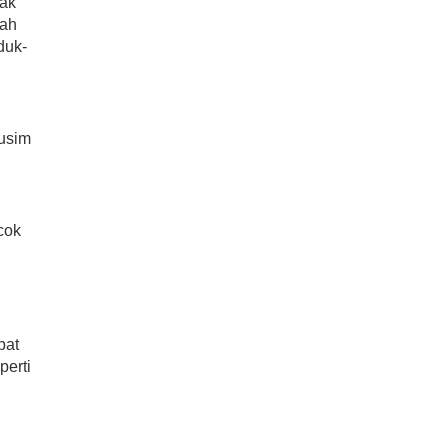
dak
lah
duk-
usim
cok
pat
perti