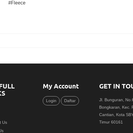
#Fleece
FULL
My Account
GET IN TO
KS
Jl. Bunguran, No
Login
Daftar
Bongkaran, Kec.
Cantian, Kota SB
Timur 60161
t Us
Us