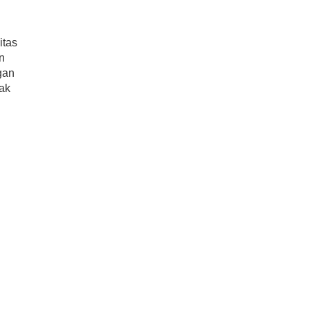
itas
n
gan
ak