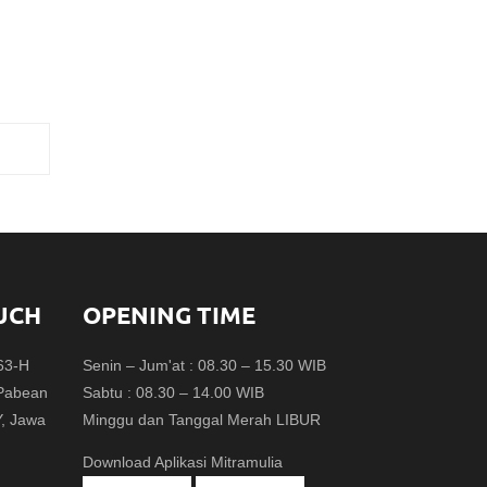
UCH
OPENING TIME
.63-H
Senin – Jum'at : 08.30 – 15.30 WIB
 Pabean
Sabtu : 08.30 – 14.00 WIB
Y, Jawa
Minggu dan Tanggal Merah LIBUR
Download Aplikasi Mitramulia