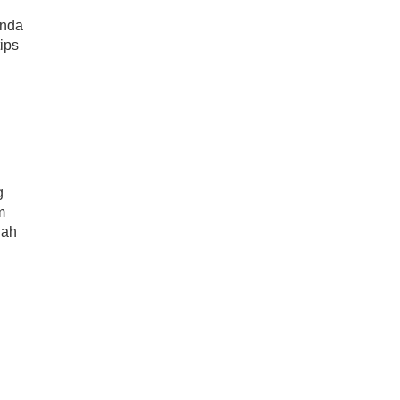
Anda
ips
g
m
dah