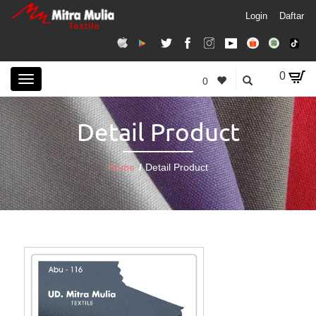
Login
Daftar
0
Toggle
0
navigation
Detail Product
Home
/
Detail Product