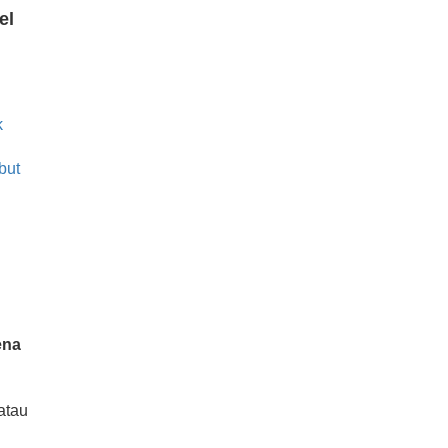
el
k
but
ena
atau