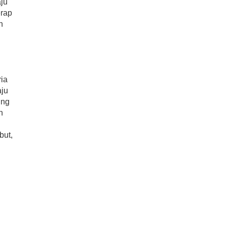
ju
erap
n
ia
aju
ing
n
but,