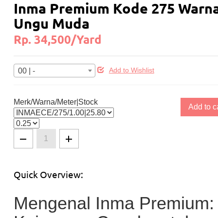
Inma Premium Kode 275 Warn
Ungu Muda
Rp. 34,500/Yard
00 | -
Add to Wishlist
Merk/Warna/Meter|Stock
Add to c
Quick Overview:
Mengenal Inma Premium: