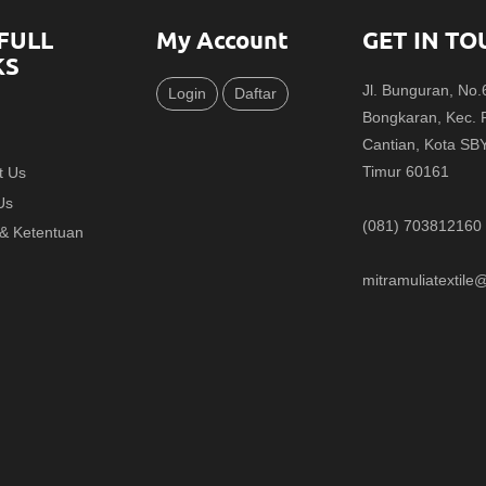
FULL
My Account
GET IN TO
KS
Jl. Bunguran, No
Login
Daftar
Bongkaran, Kec.
Cantian, Kota SB
Timur 60161
t Us
Us
(081) 703812160
 & Ketentuan
mitramuliatextil