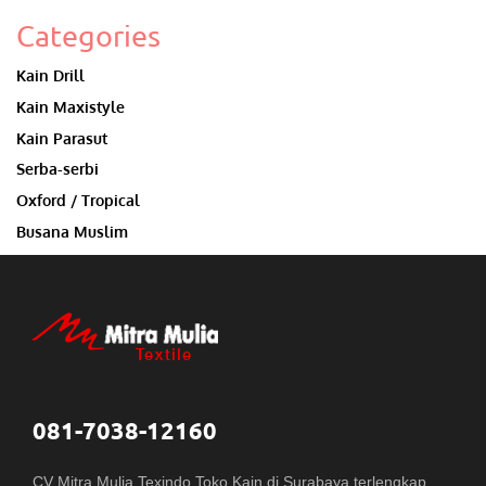
Categories
Kain Drill
Kain Maxistyle
Kain Parasut
Serba-serbi
Oxford / Tropical
Busana Muslim
081-7038-12160
CV Mitra Mulia Texindo Toko Kain di Surabaya terlengkap,