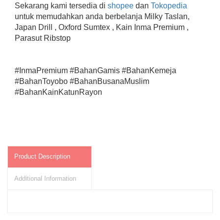
Sekarang kami tersedia di
shopee
dan
Tokopedia
untuk memudahkan anda berbelanja Milky Taslan,
Japan Drill , Oxford Sumtex , Kain Inma Premium ,
Parasut Ribstop
#InmaPremium #BahanGamis #BahanKemeja
#BahanToyobo #BahanBusanaMuslim
#BahanKainKatunRayon
Product Description
Additional Information