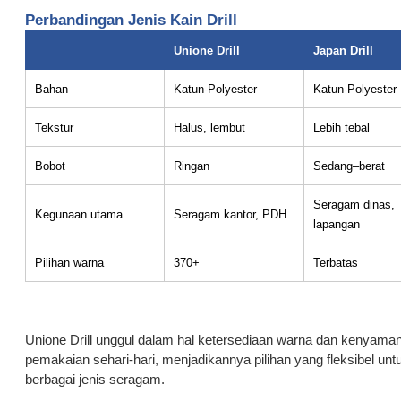
Perbandingan Jenis Kain Drill
Unione Drill
Japan Drill
Bahan
Katun-Polyester
Katun-Polyester
Tekstur
Halus, lembut
Lebih tebal
Bobot
Ringan
Sedang–berat
Seragam dinas,
Kegunaan utama
Seragam kantor, PDH
lapangan
Pilihan warna
370+
Terbatas
Unione Drill unggul dalam hal ketersediaan warna dan kenyama
pemakaian sehari-hari, menjadikannya pilihan yang fleksibel unt
berbagai jenis seragam.