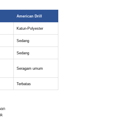
American Drill
Katun-Polyester
Sedang
Sedang
Seragam umum
Terbatas
nan
uk