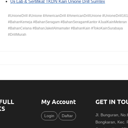
Uji Lab & Sertifikat TKDN Kain Unione Drill Sumtex
#UnioneDrill #Unione #AmericanDrill #AmericanDrillUnione #UnioneDrill16
#BahanKemeja #BahanSeragam #BahanSeragamKantor #JualKainMeteran
#BahanCelana #BahanJaketAlmamater #BahanKain #TokoKainSurabaya
#DrillMurah
FULL
My Account
GET IN TO
KS
Jl. Bunguran, No
Login
Daftar
Bongkaran, Kec.