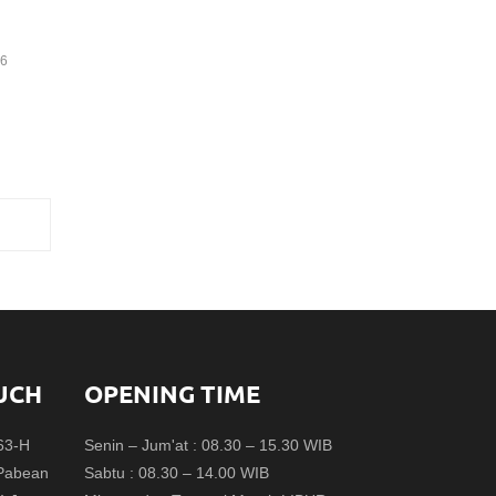
16
UCH
OPENING TIME
.63-H
Senin – Jum'at : 08.30 – 15.30 WIB
 Pabean
Sabtu : 08.30 – 14.00 WIB