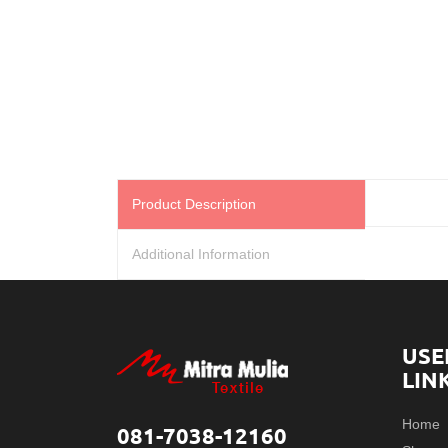
Product Description
Additional Information
USE
LIN
Home
081-7038-12160