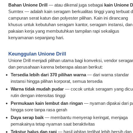
Bahan Unione Drill
— atau dikenal juga sebagai
kain Unione Dr
Sumtex — adalah kain seragam berkualitas tinggi yang terbuat d
campuran serat katun dan polyester pilihan. Kain ini dirancang
khusus untuk kebutuhan seragam kantor, seragam instansi, dan
pakaian kerja yang membutuhkan tampilan rapi sekaligus
kenyamanan sepanjang hari.
Keunggulan Unione Drill
Unione Drill menjadi pilihan utama bagi konveksi, vendor seraga
dan perusahaan karena beberapa alasan berikut:
Tersedia lebih dari 370 pilihan warna
— dari warna standar
instansi hingga pilihan korporat, semua tersedia
Warna tidak mudah pudar
— cocok untuk seragam yang dicu
rutin dengan intensitas tinggi
Permukaan kain lembut dan ringan
— nyaman dipakai dari p
hingga sore tanpa rasa gerah
Daya serap baik
— membantu menyerap keringat, menjaga
pemakainya tetap nyaman saat beraktivitas
Tekstur halus dan rapi
— hasil jahitan terlihat lebih bersih dan