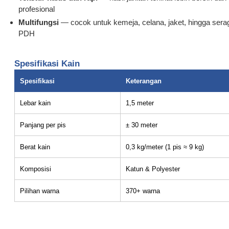
profesional
Multifungsi
— cocok untuk kemeja, celana, jaket, hingga ser
PDH
Spesifikasi Kain
Spesifikasi
Keterangan
Lebar kain
1,5 meter
Panjang per pis
± 30 meter
Berat kain
0,3 kg/meter (1 pis ≈ 9 kg)
Komposisi
Katun & Polyester
Pilihan warna
370+ warna