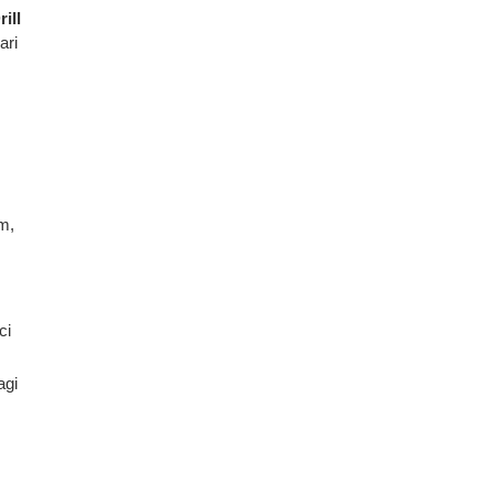
ill
ari
m,
ci
agi