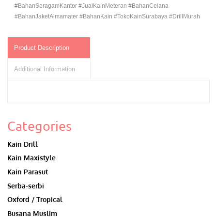
#BahanSeragamKantor #JualKainMeteran #BahanCelana
#BahanJaketAlmamater #BahanKain #TokoKainSurabaya #DrillMurah
Product Description
Additional Information
Categories
Kain Drill
Kain Maxistyle
Kain Parasut
Serba-serbi
Oxford / Tropical
Busana Muslim