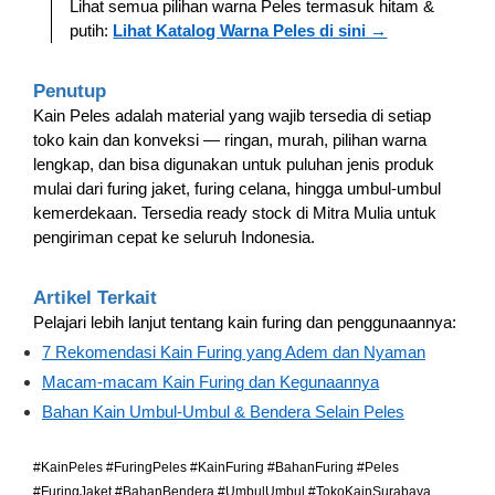
Lihat semua pilihan warna Peles termasuk hitam &
putih:
Lihat Katalog Warna Peles di sini →
Penutup
Kain Peles adalah material yang wajib tersedia di setiap
toko kain dan konveksi — ringan, murah, pilihan warna
lengkap, dan bisa digunakan untuk puluhan jenis produk
mulai dari furing jaket, furing celana, hingga umbul-umbul
kemerdekaan. Tersedia ready stock di Mitra Mulia untuk
pengiriman cepat ke seluruh Indonesia.
Artikel Terkait
Pelajari lebih lanjut tentang kain furing dan penggunaannya:
7 Rekomendasi Kain Furing yang Adem dan Nyaman
Macam-macam Kain Furing dan Kegunaannya
Bahan Kain Umbul-Umbul & Bendera Selain Peles
#KainPeles #FuringPeles #KainFuring #BahanFuring #Peles
#FuringJaket #BahanBendera #UmbulUmbul #TokoKainSurabaya