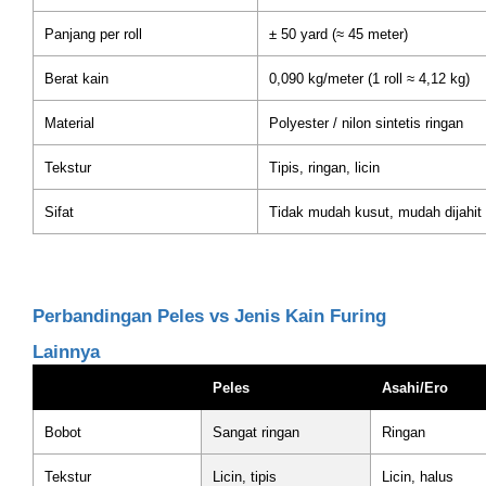
Panjang per roll
± 50 yard (≈ 45 meter)
Berat kain
0,090 kg/meter (1 roll ≈ 4,12 kg)
Material
Polyester / nilon sintetis ringan
Tekstur
Tipis, ringan, licin
Sifat
Tidak mudah kusut, mudah dijahit
Perbandingan Peles vs Jenis Kain Furing
Lainnya
Peles
Asahi/Ero
Bobot
Sangat ringan
Ringan
Tekstur
Licin, tipis
Licin, halus