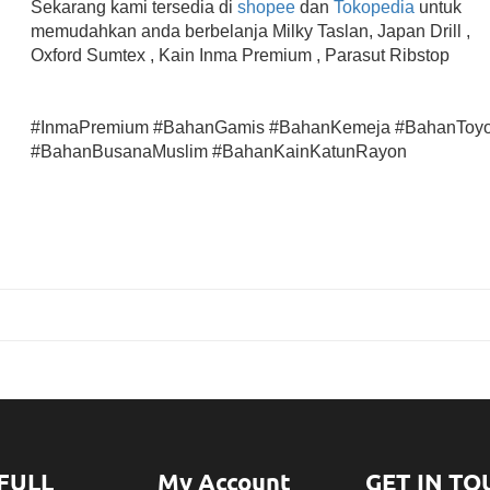
Sekarang kami tersedia di
shopee
dan
Tokopedia
untuk
memudahkan anda berbelanja Milky Taslan, Japan Drill ,
Oxford Sumtex , Kain Inma Premium , Parasut Ribstop
#InmaPremium #BahanGamis #BahanKemeja #BahanToy
#BahanBusanaMuslim #BahanKainKatunRayon
FULL
My Account
GET IN TO