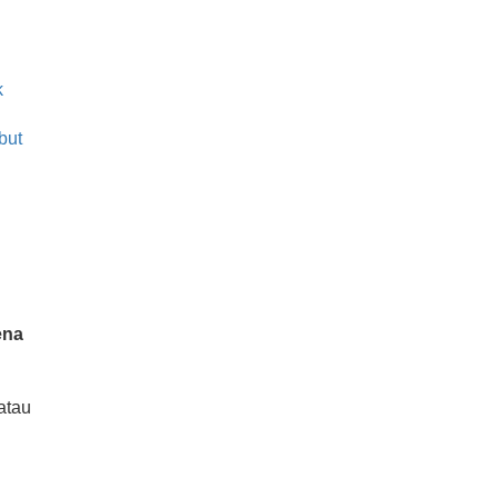
k
but
ena
atau