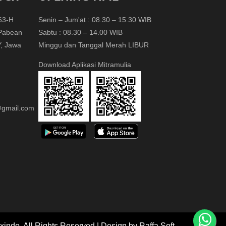
.63-H
Senin – Jum'at : 08.30 – 15.30 WIB
 Pabean
Sabtu : 08.30 – 14.00 WIB
Y, Jawa
Minggu dan Tanggal Merah LIBUR
Download Aplikasi Mitramulia
e@gmail.com
indo. All Rights Reserved | Design by Raffa Soft