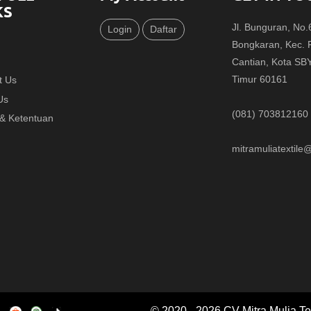
KS
Jl. Bunguran, No
Login
Daftar
Bongkaran, Kec.
Cantian, Kota SB
Timur 60161
t Us
Us
(081) 703812160
 & Ketentuan
mitramuliatextil
© 2020 - 2026 CV Mitra Mulia Tex