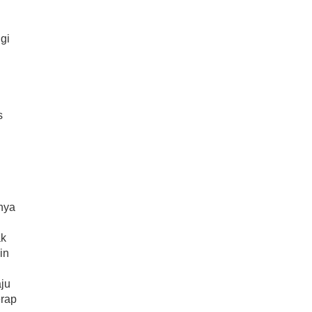
ggi
s
gnya
ak
in
ju
erap