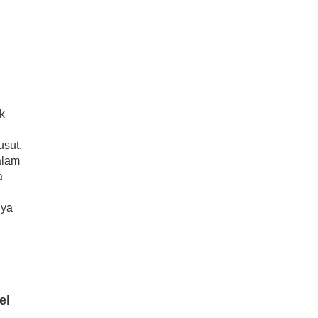
k
usut,
alam
a
nya
el