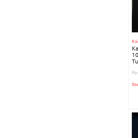
Ka
Ka
10
T
Rp
St