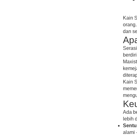
Kain S
orang.
dan se
Apa
Serasi
berdir
Maxist
kemej
ditera
Kain S
memen
mengu
Keu
Ada b
lebih 
Sentuh
alami 