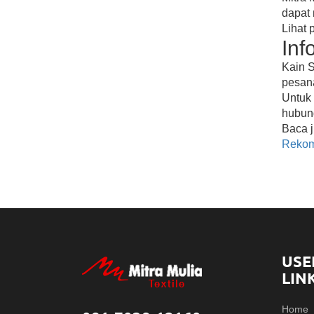
dapat 
Lihat 
Inf
Kain S
pesana
Untuk 
hubung
Baca j
Rekom
USE
LIN
Home