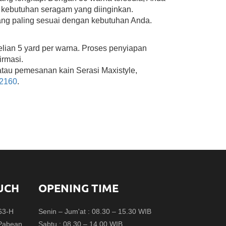
u kebutuhan seragam yang diinginkan.
ng paling sesuai dengan kebutuhan Anda.
lian 5 yard per warna. Proses penyiapan
irmasi.
atau pemesanan kain Serasi Maxistyle,
 2160
.
UCH
OPENING TIME
.63-H
Senin – Jum'at : 08.30 – 15.30 WIB
 Pabean
Sabtu : 08.30 – 14.00 WIB