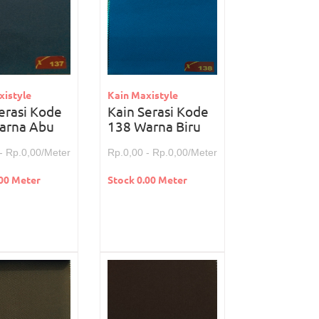
xistyle
Kain Maxistyle
erasi Kode
Kain Serasi Kode
arna Abu
138 Warna Biru
- Rp.0,00/Meter
Rp.0,00 - Rp.0,00/Meter
.00 Meter
Stock 0.00 Meter