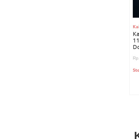
Ka
Ka
11
D
Rp
St