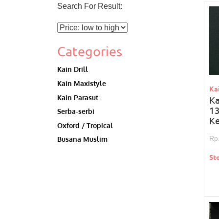
Search For Result:
Categories
Kain Drill
Kain Maxistyle
Ka
Kain Parasut
Ka
1
Serba-serbi
Ke
Oxford / Tropical
Rp
Busana Muslim
St