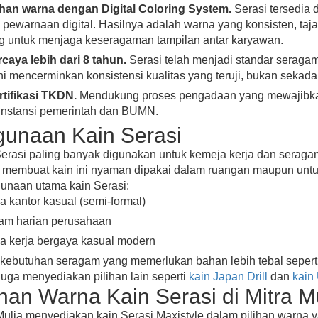
lihan warna dengan Digital Coloring System.
Serasi tersedia
 pewarnaan digital. Hasilnya adalah warna yang konsisten, taja
ng untuk menjaga keseragaman tampilan antar karyawan.
caya lebih dari 8 tahun.
Serasi telah menjadi standar seraga
ini mencerminkan konsistensi kualitas yang teruji, bukan sekada
rtifikasi TKDN.
Mendukung proses pengadaan yang mewajibkan
 instansi pemerintah dan BUMN.
unaan Kain Serasi
erasi paling banyak digunakan untuk kemeja kerja dan seraga
 membuat kain ini nyaman dipakai dalam ruangan maupun untuk a
unaan utama kain Serasi:
 kantor kasual (semi-formal)
am harian perusahaan
a kerja bergaya kasual modern
kebutuhan seragam yang memerlukan bahan lebih tebal sepert
juga menyediakan pilihan lain seperti
kain Japan Drill
dan
kain 
ihan Warna Kain Serasi di Mitra M
Mulia menyediakan kain Serasi Maxistyle dalam pilihan warna 