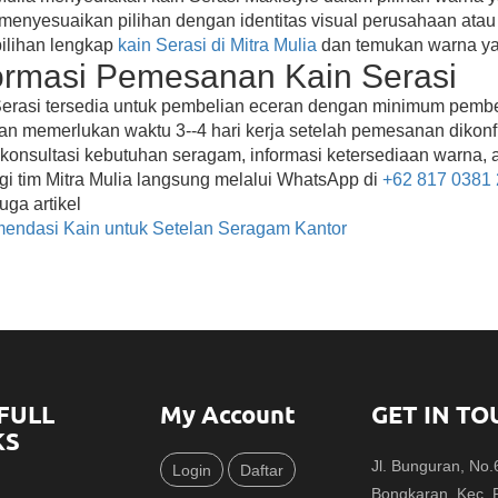
menyesuaikan pilihan dengan identitas visual perusahaan ata
pilihan lengkap
kain Serasi di Mitra Mulia
dan temukan warna ya
ormasi Pemesanan Kain Serasi
erasi tersedia untuk pembelian eceran dengan minimum pembe
n memerlukan waktu 3--4 hari kerja setelah pemesanan dikonf
konsultasi kebutuhan seragam, informasi ketersediaan warna, 
i tim Mitra Mulia langsung melalui WhatsApp di
+62 817 0381
uga artikel
endasi Kain untuk Setelan Seragam Kantor
FULL
My Account
GET IN TO
KS
Jl. Bunguran, No
Login
Daftar
Bongkaran, Kec.