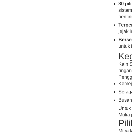
30 pi
sistem
penti
Terper
jejak 
Berse
untuk
Keg
Kain S
ringan
Pengg
Kemeja
Serag
Busan
Untuk 
Mulia 
Pil
Mitra 