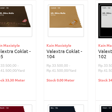
in Maxistyle
Kain Maxistyle
Kain Ma
lextra Coklat -
Valextra Coklat -
Valext
05
104
102
.33.500,00 -
Rp.33.500,00 -
Rp.33.50
.41.500,00/Yard
Rp.41.500,00/Yard
Rp.41.5
ock 33.30 Meter
Stock 0.00 Meter
Stock 3