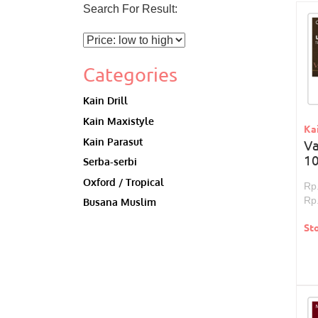
Search For Result:
Categories
Kain Drill
Kain Maxistyle
Ka
Kain Parasut
Va
1
Serba-serbi
Oxford / Tropical
Rp
Rp
Busana Muslim
St