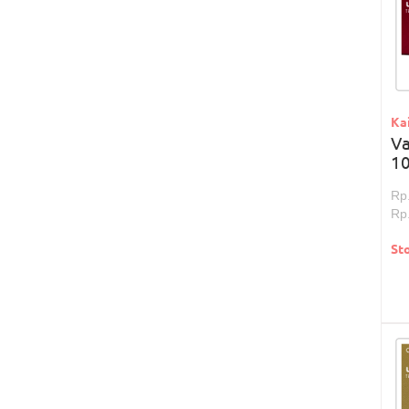
Ka
Va
1
Rp
Rp
St