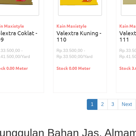
in Maxistyle
Kain Maxistyle
Kain Ma
lextra Coklat -
Valextra Kuning -
Valext
09
110
111
.33.500,00 -
Rp.33.500,00 -
Rp.33.50
.41.500,00/Yard
Rp.33.500,00/Yard
Rp.41.5
ock 0.00 Meter
Stock 0.00 Meter
Stock 3
1
2
3
Next
unggulan Bahan Jas, Almama