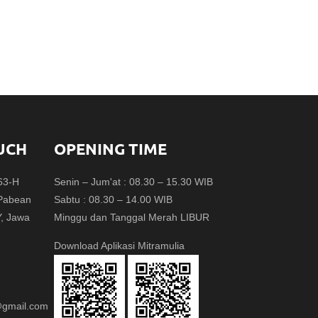
UCH
OPENING TIME
.63-H
Senin – Jum'at : 08.30 – 15.30 WIB
 Pabean
Sabtu : 08.30 – 14.00 WIB
Y, Jawa
Minggu dan Tanggal Merah LIBUR
Download Aplikasi Mitramulia
e@gmail.com