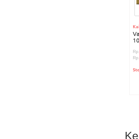
Ka
Va
1
Rp
Rp
St
Ke