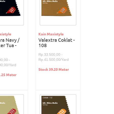
xistyle
Kain Maxistyle
ra Navy /
Valextra Coklat -
r Tua -
108
Rp.33.500,00 -
Rp.41.500,00/Yard
0,00 -
00,00/Yard
Stock 39.20 Meter
1.25 Meter