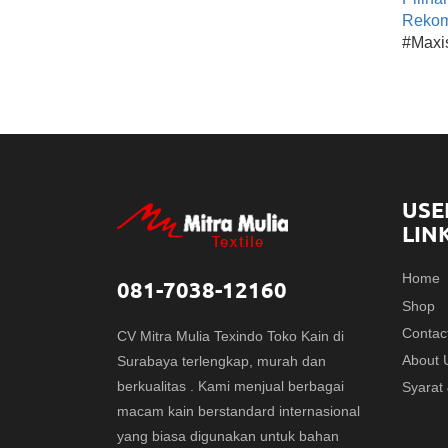
Rekom
#Maxi
USE
LIN
Home
081-7038-12160
Shop
Contac
CV Mitra Mulia Texindo Toko Kain di
About 
Surabaya terlengkap, murah dan
berkualitas . Kami menjual berbagai
Syarat
macam kain berstandard internasional
yang biasa digunakan untuk bahan