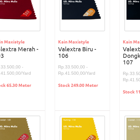
in Maxistyle
Kain Maxistyle
Kain Ma
lextra Merah -
Valextra Biru -
Valext
03
106
Dongke
107
.33.500,00 -
Rp.33.500,00 -
.41.500,00/Yard
Rp.41.500,00/Yard
Rp.33.50
Rp.41.5
ock 65.30 Meter
Stock 249.00 Meter
Stock 1