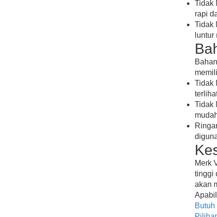
Tidak 
rapi d
Tidak 
luntur
Bah
Bahan 
memili
Tidak 
terlih
Tidak 
mudah 
Ringan
digun
Ke
Merk V
tinggi
akan m
Apabil
Butuh 
Piliha