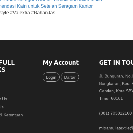
endasi Kain untuk Setelan Seragam Kantor
style #Valextra #BahanJas
FULL
My Account
GET IN TO
KS
Jl. Bunguran, No
Login
Daftar
Bongkaran, Kec.
Cantian, Kota SB
Timur 60161
t Us
Us
(081) 703812160
 & Ketentuan
mitramuliatextil