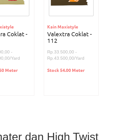
xistyle
Kain Maxistyle
ra Coklat -
Valextra Coklat -
112
0,00 -
Rp.33.500,00 -
00,00/Yard
Rp.43.500,00/Yard
.60 Meter
Stock 54.00 Meter
ter dan High Twist