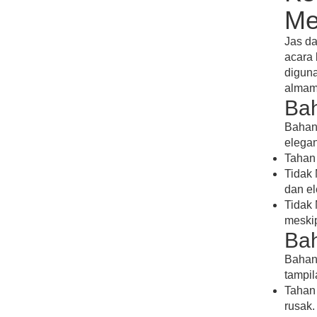
Me
Jas da
acara 
diguna
almama
Ba
Bahan 
elegan
Tahan 
Tidak 
dan el
Tidak 
meskip
Ba
Bahan 
tampil
Tahan 
rusak.