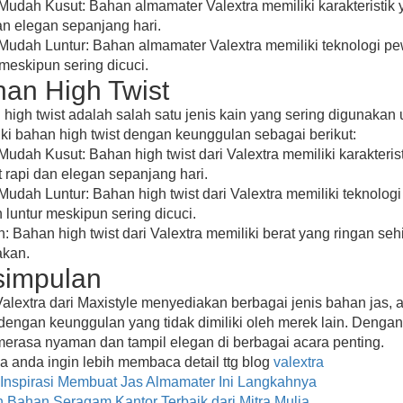
Mudah Kusut: Bahan almamater Valextra memiliki karakteristik y
an elegan sepanjang hari.
Mudah Luntur: Bahan almamater Valextra memiliki teknologi 
 meskipun sering dicuci.
an High Twist
high twist adalah salah satu jenis kain yang sering digunakan
ki bahan high twist dengan keunggulan sebagai berikut:
Mudah Kusut: Bahan high twist dari Valextra memiliki karakteri
at rapi dan elegan sepanjang hari.
Mudah Luntur: Bahan high twist dari Valextra memiliki teknolo
luntur meskipun sering dicuci.
: Bahan high twist dari Valextra memiliki berat yang ringan 
akan.
simpulan
alextra dari Maxistyle menyediakan berbagai jenis bahan jas, a
 dengan keunggulan yang tidak dimiliki oleh merek lain. Den
erasa nyaman dan tampil elegan di berbagai acara penting.
a anda ingin lebih membaca detail ttg blog
valextra
Inspirasi Membuat Jas Almamater Ini Langkahnya
n Bahan Seragam Kantor Terbaik dari Mitra Mulia