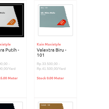
xistyle
Kain Maxistyle
ra Putih -
Valextra Biru -
101
0,00 -
Rp.33.500,00 -
00,00/Yard
Rp.41.500,00/Yard
45.00 Meter
Stock 0.00 Meter